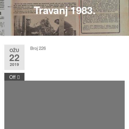
Travanj 1983.
Broj 226
OŽU
22
2019
Off