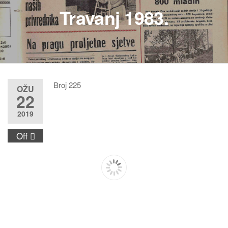
Travanj 1983.
Broj 225
OŽU
22
2019
Off