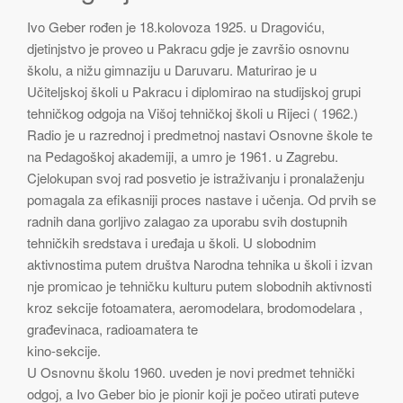
Ivo Geber rođen je 18.kolovoza 1925. u Dragoviću,
djetinjstvo je proveo u Pakracu gdje je završio osnovnu
školu, a nižu gimnaziju u Daruvaru. Maturirao je u
Učiteljskoj školi u Pakracu i diplomirao na studijskoj grupi
tehničkog odgoja na Višoj tehničkoj školi u Rijeci ( 1962.)
Radio je u razrednoj i predmetnoj nastavi Osnovne škole te
na Pedagoškoj akademiji, a umro je 1961. u Zagrebu.
Cjelokupan svoj rad posvetio je istraživanju i pronalaženju
pomagala za efikasniji proces nastave i učenja. Od prvih se
radnih dana gorljivo zalagao za uporabu svih dostupnih
tehničkih sredstava i uređaja u školi. U slobodnim
aktivnostima putem društva Narodna tehnika u školi i izvan
nje promicao je tehničku kulturu putem slobodnih aktivnosti
kroz sekcije fotoamatera, aeromodelara, brodomodelara ,
građevinaca, radioamatera te
kino-sekcije.
U Osnovnu školu 1960. uveden je novi predmet tehnički
odgoj, a Ivo Geber bio je pionir koji je počeo utirati puteve