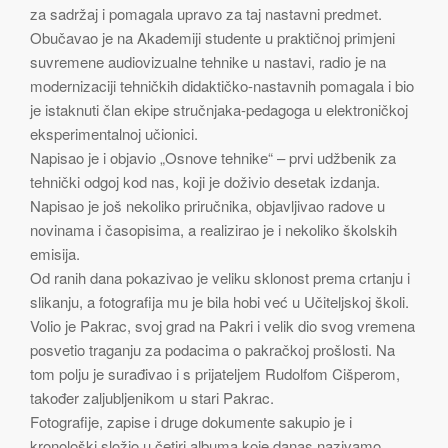
za sadržaj i pomagala upravo za taj nastavni predmet.
Obučavao je na Akademiji studente u praktičnoj primjeni
suvremene audiovizualne tehnike u nastavi, radio je na
modernizaciji tehničkih didaktičko-nastavnih pomagala i bio
je istaknuti član ekipe stručnjaka-pedagoga u elektroničkoj
eksperimentalnoj učionici.
Napisao je i objavio „Osnove tehnike“ – prvi udžbenik za
tehnički odgoj kod nas, koji je doživio desetak izdanja.
Napisao je još nekoliko priručnika, objavljivao radove u
novinama i časopisima, a realizirao je i nekoliko školskih
emisija.
Od ranih dana pokazivao je veliku sklonost prema crtanju i
slikanju, a fotografija mu je bila hobi već u Učiteljskoj školi.
Volio je Pakrac, svoj grad na Pakri i velik dio svog vremena
posvetio traganju za podacima o pakračkoj prošlosti. Na
tom polju je surađivao i s prijateljem Rudolfom Cišperom,
također zaljubljenikom u stari Pakrac.
Fotografije, zapise i druge dokumente sakupio je i
kronološki složio u četiri albuma koje danas nazivamo