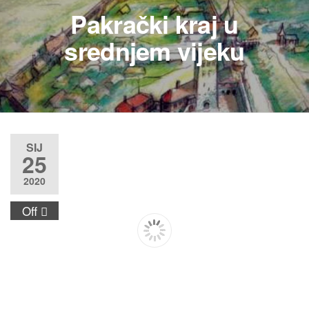
Pakrački kraj u
srednjem vijeku
SIJ
25
2020
Off