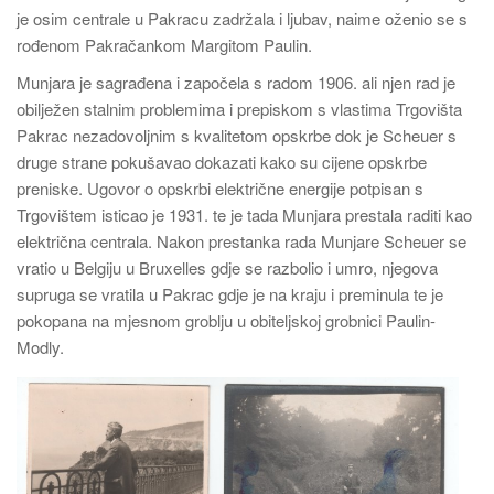
je osim centrale u Pakracu zadržala i ljubav, naime oženio se s
rođenom Pakračankom Margitom Paulin.
Munjara je sagrađena i započela s radom 1906. ali njen rad je
obilježen stalnim problemima i prepiskom s vlastima Trgovišta
Pakrac nezadovoljnim s kvalitetom opskrbe dok je Scheuer s
druge strane pokušavao dokazati kako su cijene opskrbe
preniske. Ugovor o opskrbi električne energije potpisan s
Trgovištem isticao je 1931. te je tada Munjara prestala raditi kao
električna centrala. Nakon prestanka rada Munjare Scheuer se
vratio u Belgiju u Bruxelles gdje se razbolio i umro, njegova
supruga se vratila u Pakrac gdje je na kraju i preminula te je
pokopana na mjesnom groblju u obiteljskoj grobnici Paulin-
Modly.