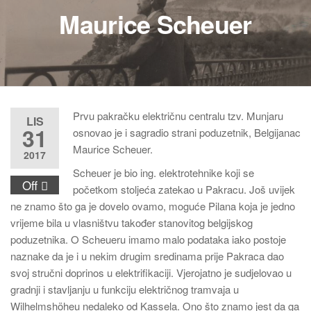
Maurice Scheuer
Prvu pakračku električnu centralu tzv. Munjaru
LIS
31
osnovao je i sagradio strani poduzetnik, Belgijanac
Maurice Scheuer.
2017
Scheuer je bio ing. elektrotehnike koji se
Off
početkom stoljeća zatekao u Pakracu. Još uvijek
ne znamo što ga je dovelo ovamo, moguće Pilana koja je jedno
vrijeme bila u vlasništvu također stanovitog belgijskog
poduzetnika. O Scheueru imamo malo podataka iako postoje
naznake da je i u nekim drugim sredinama prije Pakraca dao
svoj stručni doprinos u elektrifikaciji. Vjerojatno je sudjelovao u
gradnji i stavljanju u funkciju električnog tramvaja u
Wilhelmshöheu nedaleko od Kassela. Ono što znamo jest da ga