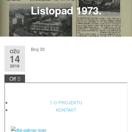
Listopad 1973.
Broj 33
OŽU
14
2016
Off