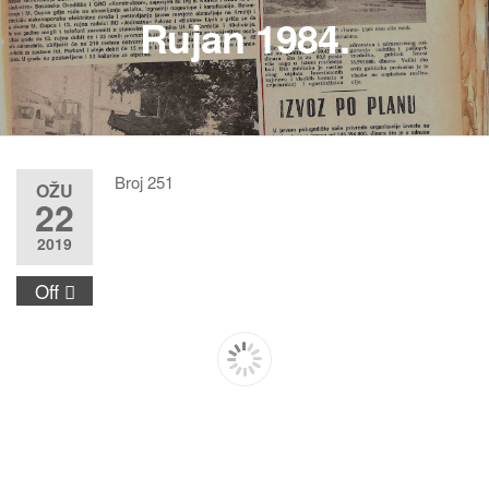
Rujan 1984.
Broj 251
OŽU
22
2019
Off