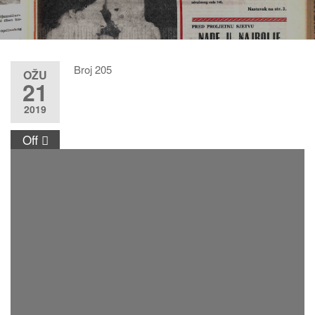
Broj 205
OŽU
21
2019
Off