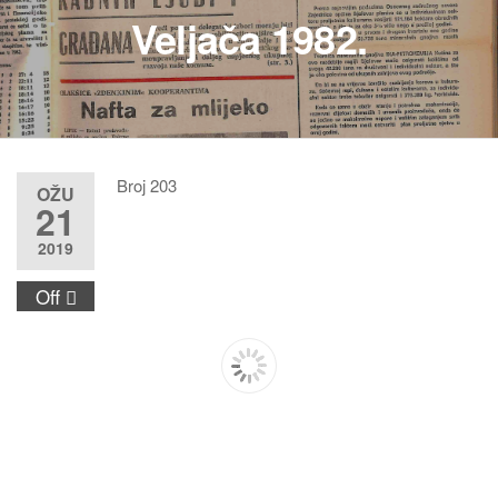
Veljača 1982.
Broj 203
OŽU
21
2019
Off