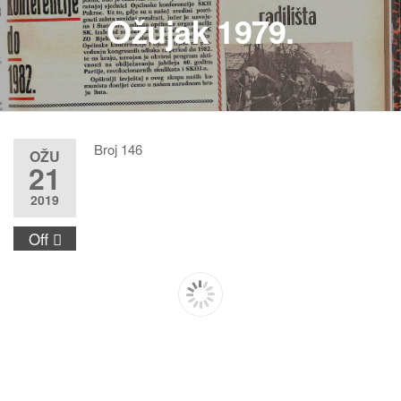
Ožujak 1979.
Broj 146
OŽU
21
2019
Off