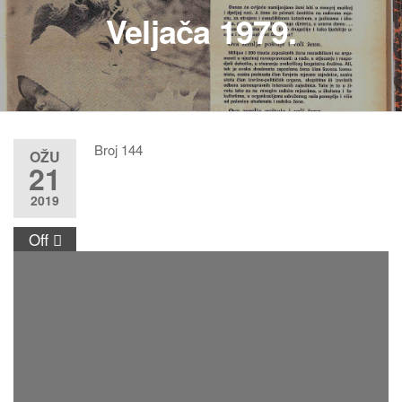
Veljača 1979.
Broj 144
OŽU
21
2019
Off