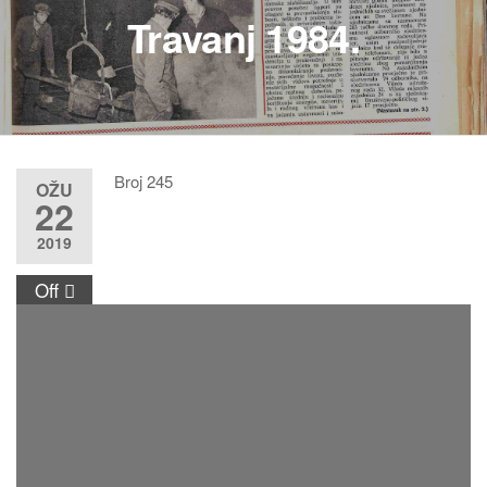
Travanj 1984.
Broj 245
OŽU
22
2019
Off