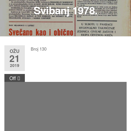
Svibanj 1978.
Broj 130
OŽU
21
2019
Off