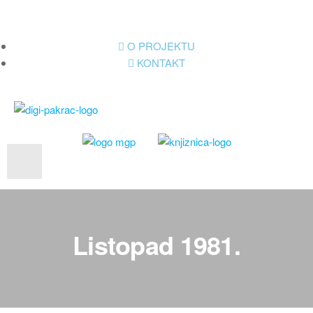
O PROJEKTU
KONTAKT
Albumi Ive Gebera
Listopad 1981.
Nacrti
Pozivnice