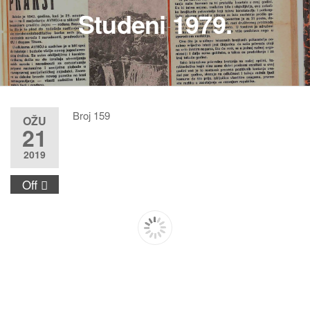
Studeni 1979.
Broj 159
OŽU
21
2019
Off