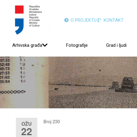
O PROJEKTU
KONTAKT
Arhivska građa
Fotografije
Grad i ljudi
Broj 230
OŽU
22