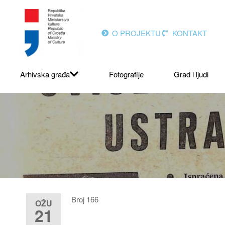
O PROJEKTU
KONTAKT
Arhivska građa
Fotografije
Grad i ljudi
Broj 166
OŽU
21