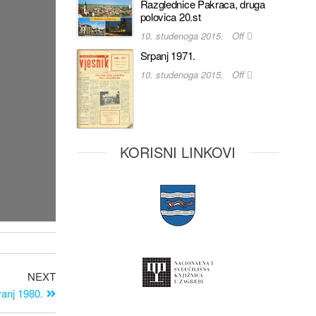
Razglednice Pakraca, druga
polovica 20.st
10. studenoga 2015.
Off
Srpanj 1971.
10. studenoga 2015.
Off
KORISNI LINKOVI
NEXT
anj 1980.