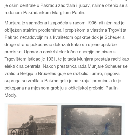
je osim centrale u Pakracu zadržala i ljubav, naime oženio se s
rođenom Pakračankom Margitom Paulin.
Munjara je sagrađena i započela s radom 1906. ali njen rad je
obilježen stalnim problemima i prepiskom s vlastima Trgovišta
Pakrac nezadovoljnim s kvalitetom opskrbe dok je Scheuer s
druge strane pokušavao dokazati kako su cijene opskrbe
preniske. Ugovor o opskrbi električne energije potpisan s
Trgovištem isticao je 1931. te je tada Munjara prestala raditi kao
električna centrala. Nakon prestanka rada Munjare Scheuer se
vratio u Belgiju u Bruxelles gdje se razbolio i umro, njegova
supruga se vratila u Pakrac gdje je na kraju i preminula te je
pokopana na mjesnom groblju u obiteljskoj grobnici Paulin-
Modly.