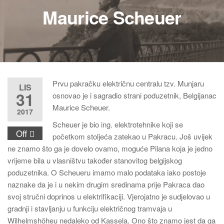
Maurice Scheuer
Prvu pakračku električnu centralu tzv. Munjaru
LIS
31
osnovao je i sagradio strani poduzetnik, Belgijanac
Maurice Scheuer.
2017
Scheuer je bio ing. elektrotehnike koji se
Off
početkom stoljeća zatekao u Pakracu. Još uvijek
ne znamo što ga je dovelo ovamo, moguće Pilana koja je jedno
vrijeme bila u vlasništvu također stanovitog belgijskog
poduzetnika. O Scheueru imamo malo podataka iako postoje
naznake da je i u nekim drugim sredinama prije Pakraca dao
svoj stručni doprinos u elektrifikaciji. Vjerojatno je sudjelovao u
gradnji i stavljanju u funkciju električnog tramvaja u
Wilhelmshöheu nedaleko od Kassela. Ono što znamo jest da ga