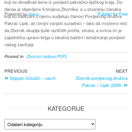
koji će obrađivati teme iz povijesti pakračko-lipičkog kraja. Do
danas je objavljeno 9 brojeva Zbornika, a u stvaranju članaka
Powered by
Issuu
Publish for Free
koji su sadržani u njemu sudjeluju članovi Povijesnog društva
Pakrac Lipik, ali i brojni vanjski suradnici – tako da možemo reći
da Zbornik okuplja ljude različitih profila, struka, a svima im je
zajednička upravo briga o lokalnoj baštini i istraživanje povijesti
našeg zavičaja.
Posted in
Zbornici radova PDPL
PREVIOUS
NEXT
Stjepan Golubić – nacrti
Zbornik povijesnog društva
Pakrac – Lipik |2006.
KATEGORIJE