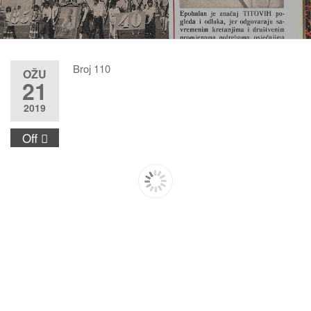
Broj 110
OŽU
21
2019
Off