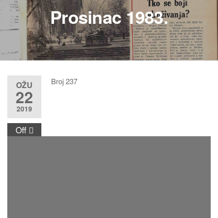
Prosinac 1983.
Broj 237
OŽU
22
2019
Off