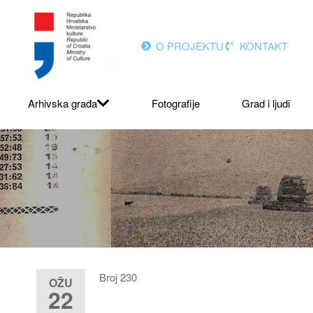
O PROJEKTU
KONTAKT
Arhivska građa
Fotografije
Grad i ljudi
Broj 230
OŽU
22