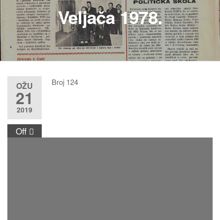
Veljača 1978.
Broj 124
OŽU
21
2019
Off