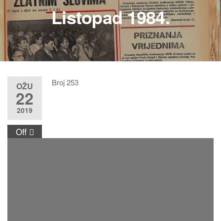
Listopad 1984.
Broj 253
OŽU
22
2019
Off